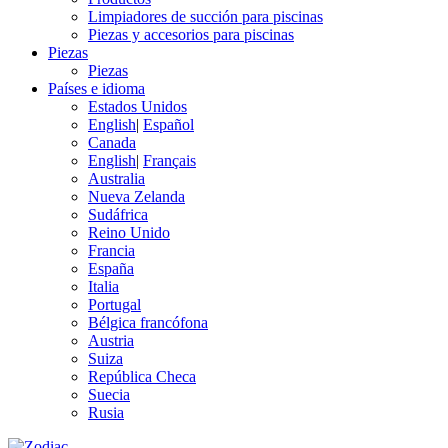
Limpiadores de succión para piscinas
Piezas y accesorios para piscinas
Piezas
Piezas
Países e idioma
Estados Unidos
English
|
Español
Canada
English
|
Français
Australia
Nueva Zelanda
Sudáfrica
Reino Unido
Francia
España
Italia
Portugal
Bélgica francófona
Austria
Suiza
República Checa
Suecia
Rusia