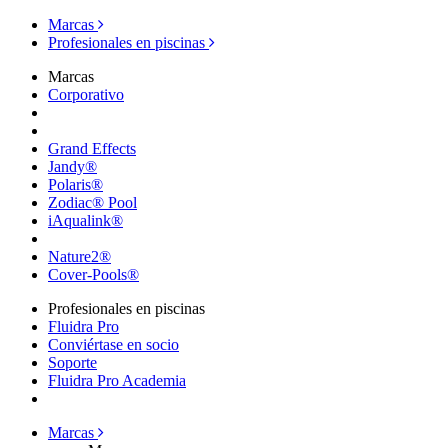
Marcas
Profesionales en piscinas
Marcas
Corporativo
Grand Effects
Jandy®
Polaris®
Zodiac® Pool
iAqualink®
Nature2®
Cover-Pools®
Profesionales en piscinas
Fluidra Pro
Conviértase en socio
Soporte
Fluidra Pro Academia
Marcas