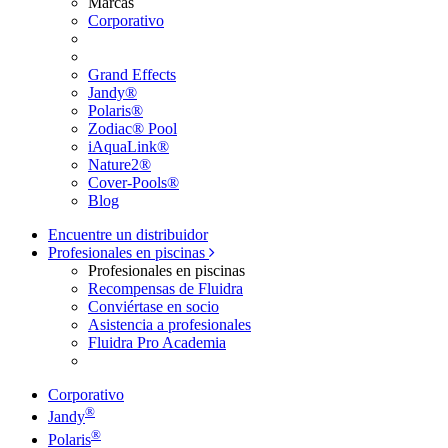
Marcas
Corporativo
Grand Effects
Jandy®
Polaris®
Zodiac® Pool
iAquaLink®
Nature2®
Cover-Pools®
Blog
Encuentre un distribuidor
Profesionales en piscinas
Profesionales en piscinas
Recompensas de Fluidra
Conviértase en socio
Asistencia a profesionales
Fluidra Pro Academia
Corporativo
®
Jandy
®
Polaris