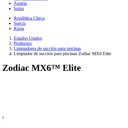
Austria
Suiza
República Checa
Suecia
Rusia
Estados Unidos
Productos
Limpiadores de succión para piscinas
Limpiador de succión para piscinas Zodiac MX6 Elite
Zodiac MX6™ Elite