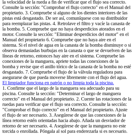
la velocidad de la rueda a fin de verificar que el flujo sea correcto.
Consulte la sección: "Comprobar el flujo correcto" en el Manual del
propietario. 3. Compruebe si alguno de los dientes interiores de las
pistas está desgastado. De ser así, comuníquese con su distribuidor
para reemplazar las pistas. 4. Retrolave el filtro y vacíe la canasta de
la bomba. 5. Compruebe que no haya desperdicios atorados en el
motor. Consulte la sección: "Eliminar desperdicios del motor" en el
Manual del propietario 6. Compruebe que no haya aire en el
sistema. Si el nivel de agua en la canasta de la bomba disminuye o si
observa demasiadas burbujas en la canasta o que se devuelven de las
líneas de retorno, entonces hay aire en el sistema. Compruebe las
conexiones de la manguera, apriete todas las conexiones de la
bomba y revise que el anillo tórico de la canasta de la bomba no esté
desgastado. 7. Compruebe el flujo de la válvula reguladora para
asegurarse de que pueda moverse libremente con el flujo del agua.
El limpiador funciona en patrón o no limpia toda la piscina.
1. Confirme que el largo de la manguera sea adecuado para su
piscina. Consulte la sección: "Determinar el largo de manguera
correcto" en el Manual del propietario. 2. Cuente las rotaciones de la
ruedas para verificar que el flujo sea correcto. Consulte la sección:
"Comprobar el flujo correcto" en el Manual del propietario. Ajuste
el flujo de ser necesario. 3. Asegúrese de que las conexiones de la
línea retorno estén orientadas hacia abajo. Añada un desviador de
retorno de ser necesario. 4. Asegúrese de que la manguera no este
torcida o enrollada. Póngala al sol para enderezarla si es necesario.