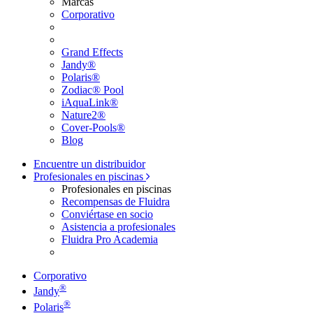
Marcas
Corporativo
Grand Effects
Jandy®
Polaris®
Zodiac® Pool
iAquaLink®
Nature2®
Cover-Pools®
Blog
Encuentre un distribuidor
Profesionales en piscinas
Profesionales en piscinas
Recompensas de Fluidra
Conviértase en socio
Asistencia a profesionales
Fluidra Pro Academia
Corporativo
®
Jandy
®
Polaris