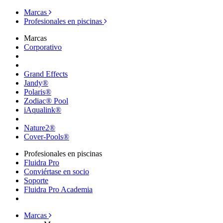
Marcas
Profesionales en piscinas
Marcas
Corporativo
Grand Effects
Jandy®
Polaris®
Zodiac® Pool
iAqualink®
Nature2®
Cover-Pools®
Profesionales en piscinas
Fluidra Pro
Conviértase en socio
Soporte
Fluidra Pro Academia
Marcas