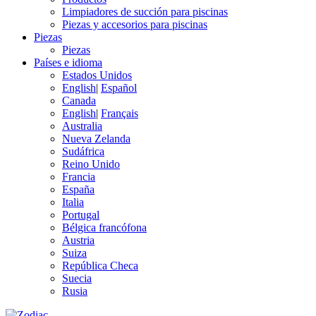
Limpiadores de succión para piscinas
Piezas y accesorios para piscinas
Piezas
Piezas
Países e idioma
Estados Unidos
English
|
Español
Canada
English
|
Français
Australia
Nueva Zelanda
Sudáfrica
Reino Unido
Francia
España
Italia
Portugal
Bélgica francófona
Austria
Suiza
República Checa
Suecia
Rusia