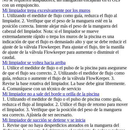
con un empujoncito.
Mi limpiador trepa excesivamente por los muros
1. Utilizando el medidor de flujo como guía, reduzca el flujo al
limpiador. 2. Verifique que el peso de la manguera esté en la
posición correcta. Intente alejar más el peso de la manguera del
cabezal del limpiador. Nota: si el limpiador se mueve
extremadamente rápido o trepa los muros de la piscina es una
indicación de que el flujo es demasiado alto y que se debe reducir el
ajuste de la válvula Flowkeeper. Para ajustar el flujo, tire la manilla
de ajuste de la válvula Flowkeeper para aumentar o disminuir el
caudal.
Mi limpiador se voltea hacia arriba
1. Utilice el medidor de flujo o el pulso de la piscina para asegurarse
de que el flujo sea correcto. 2. Utilizando el medidor de flujo como
guía, reduzca o aumente el flujo de la válvula FlowKeeper. 3.
Revise la base rotativa del limpiador. La base debe girar libremente.
4. Comuníquese con un técnico de servicio
Mi limpiador no a sale del borde u orilla de la piscina
1. Utilizando el medidor de flujo o el pulso de piscina como guía,
reduzca el flujo al limpiador. 2. Utilice el flujo de retorno para mover
el limpiador. 3. Verifique que la posición del peso de la manguera
sea correcto. Ajústela de ser necesario.
Mi limpiador de succión se detiene y se inicia
1. Revise que no haya desperdicios atorados en la manguera del