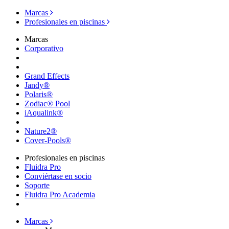
Marcas
Profesionales en piscinas
Marcas
Corporativo
Grand Effects
Jandy®
Polaris®
Zodiac® Pool
iAqualink®
Nature2®
Cover-Pools®
Profesionales en piscinas
Fluidra Pro
Conviértase en socio
Soporte
Fluidra Pro Academia
Marcas