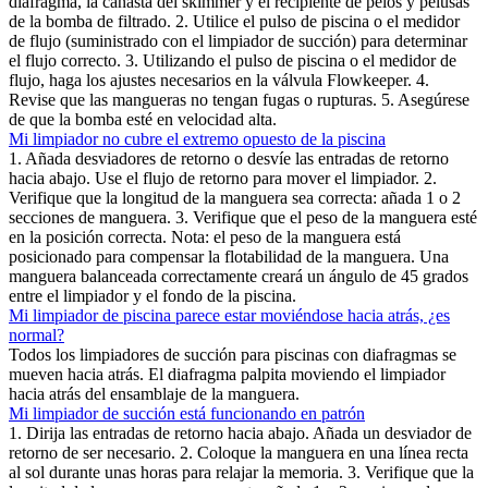
diafragma, la canasta del skimmer y el recipiente de pelos y pelusas
de la bomba de filtrado. 2. Utilice el pulso de piscina o el medidor
de flujo (suministrado con el limpiador de succión) para determinar
el flujo correcto. 3. Utilizando el pulso de piscina o el medidor de
flujo, haga los ajustes necesarios en la válvula Flowkeeper. 4.
Revise que las mangueras no tengan fugas o rupturas. 5. Asegúrese
de que la bomba esté en velocidad alta.
Mi limpiador no cubre el extremo opuesto de la piscina
1. Añada desviadores de retorno o desvíe las entradas de retorno
hacia abajo. Use el flujo de retorno para mover el limpiador. 2.
Verifique que la longitud de la manguera sea correcta: añada 1 o 2
secciones de manguera. 3. Verifique que el peso de la manguera esté
en la posición correcta. Nota: el peso de la manguera está
posicionado para compensar la flotabilidad de la manguera. Una
manguera balanceada correctamente creará un ángulo de 45 grados
entre el limpiador y el fondo de la piscina.
Mi limpiador de piscina parece estar moviéndose hacia atrás, ¿es
normal?
Todos los limpiadores de succión para piscinas con diafragmas se
mueven hacia atrás. El diafragma palpita moviendo el limpiador
hacia atrás del ensamblaje de la manguera.
Mi limpiador de succión está funcionando en patrón
1. Dirija las entradas de retorno hacia abajo. Añada un desviador de
retorno de ser necesario. 2. Coloque la manguera en una línea recta
al sol durante unas horas para relajar la memoria. 3. Verifique que la