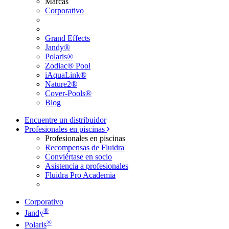
Marcas
Corporativo
Grand Effects
Jandy®
Polaris®
Zodiac® Pool
iAquaLink®
Nature2®
Cover-Pools®
Blog
Encuentre un distribuidor
Profesionales en piscinas
Profesionales en piscinas
Recompensas de Fluidra
Conviértase en socio
Asistencia a profesionales
Fluidra Pro Academia
Corporativo
®
Jandy
®
Polaris